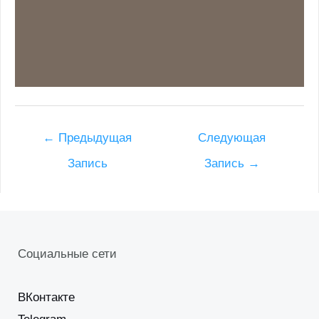
Post
←
Предыдущая
Следующая
navigation
Запись
Запись
→
Социальные сети
ВКонтакте