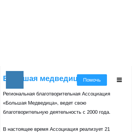
Перейти
Большая медведица
к
Помочь
Mai
содержимому
Региональная благотворительная Ассоциация
Men
«Большая Медведица», ведет свою
благотворительную деятельность с 2000 года.
В настоящее время Ассоциация реализует 21