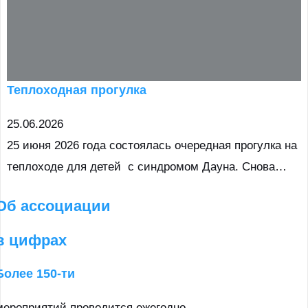
Теплоходная прогулка
25.06.2026
25 июня 2026 года состоялась очередная прогулка на
теплоходе для детей с синдромом Дауна. Снова…
Об ассоциации
в цифрах
Более 150-ти
мероприятий проводится ежегодно