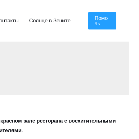
Помо
онтакты
Солнце в Зените
Чь
екрасном зале ресторана с восхитительными
дителями.