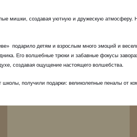
лые мишки, создавая уютную и дружескую атмосферу. Ни
еве» подарило детям и взрослым много эмоций и весел
здника. Его волшебные трюки и забавные фокусы завор
духе, создавая ощущение настоящего волшебства.
г школы, получили подарки: великолепные пеналы от к