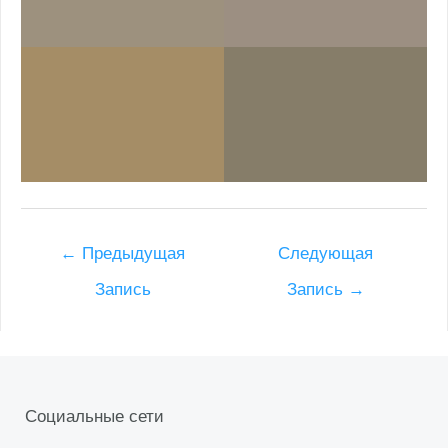
Post
←
Предыдущая
Следующая
navigation
Запись
Запись
→
Социальные сети