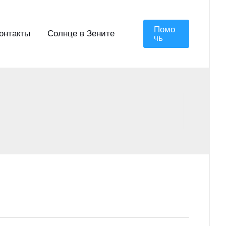
Помо
онтакты
Солнце в Зените
Чь