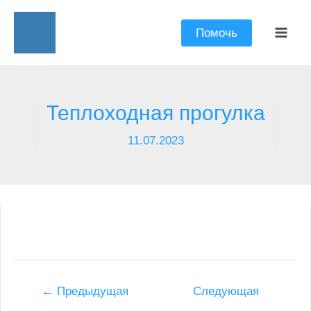
Перейти
к
Помочь
Mai
содержимому
Men
Теплоходная прогулка
11.07.2023
Post
←
Предыдущая
Следующая
navigation