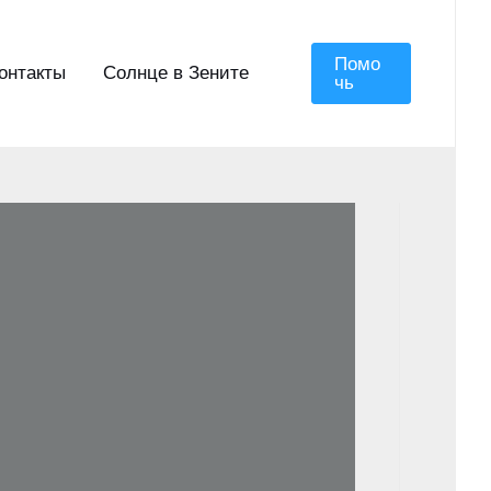
Помо
онтакты
Солнце в Зените
Чь